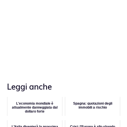
Leggi anche
L'economia mondiale è
Spagna: quotazioni degli
attualmente danneggiata dal
immobili a rischio
dollaro forte
L'Italia diventerà la prossima
Crisi: l'Europa è allo sbando