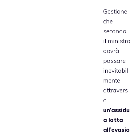
Gestione
che
secondo
il ministro
dovrà
passare
inevitabil
mente
attravers
o
un’assidu
a lotta
all’evasio