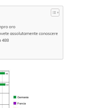
ompro oro
 dovete assolutamente conoscere
a 488