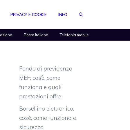
PRIVACY E COOKIE
INFO
razione
Poste italiane
Telefonia mobile
Fondo di previdenza
MEF: cos’è, come
funziona e quali
prestazioni offre
Borsellino elettronico:
cos’è, come funziona e
sicurezza