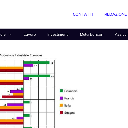
CONTATTI
REDAZIONE
nale
Lavoro
Investimenti
Mutui bancari
Assicu