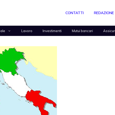
CONTATTI
REDAZIONE
nale
Lavoro
Investimenti
Mutui bancari
Assicu