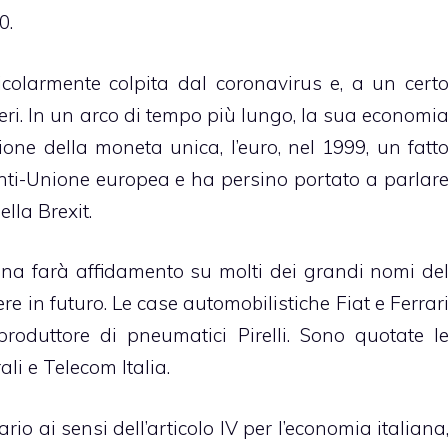
0.
ticolarmente colpita dal coronavirus e, a un cert
ieri. In un arco di tempo più lungo, la sua economi
one della moneta unica, l’euro, nel 1999, un fatt
nti-Unione europea e ha persino portato a parlar
ella Brexit.
na farà affidamento su molti dei grandi nomi de
e in futuro. Le case automobilistiche Fiat e Ferrar
 produttore di pneumatici Pirelli. Sono quotate l
i e Telecom Italia.
rio ai sensi dell’articolo IV per l’economia italiana