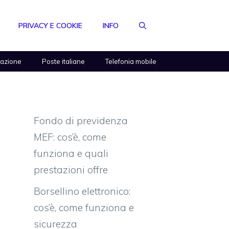
PRIVACY E COOKIE
INFO
razione
Poste italiane
Telefonia mobile
Fondo di previdenza
MEF: cos’è, come
funziona e quali
prestazioni offre
Borsellino elettronico:
cos’è, come funziona e
sicurezza