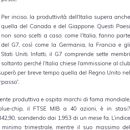
Per inciso, la produttività dell’Italia supera anch
quella del Canada e del Giappone. Questi Paes
non sono scelti a caso: come l’Italia, fanno part
del G7, così come la Germania, la Francia e gl
Stati Uniti. Infatti, il G7 comprende sette membr
soltanto perché l’Italia chiese l’ammissione al clu
superò per breve tempo quella del Regno Unito ne
rpasso”.
mente produttiva e ospita marchi di fama mondiale
blue-chip, il FTSE MIB a 40 azioni, è in stasi
42,90, scendendo dai 1.953 di un mese fa. L’indic
 minimo trimestrale, mentre il suo massimo de