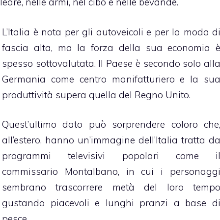
leare, nelle armi, nel cibo e nelle bevande.
L’Italia è nota per gli autoveicoli e per la moda d
fascia alta, ma la forza della sua economia 
spesso sottovalutata. Il Paese è secondo solo all
Germania come centro manifatturiero e la su
produttività supera quella del Regno Unito.
Quest’ultimo dato può sorprendere coloro che
all’estero, hanno un’immagine dell’Italia tratta d
programmi televisivi popolari come i
commissario Montalbano, in cui i personagg
sembrano trascorrere metà del loro temp
gustando piacevoli e lunghi pranzi a base d
pesce.