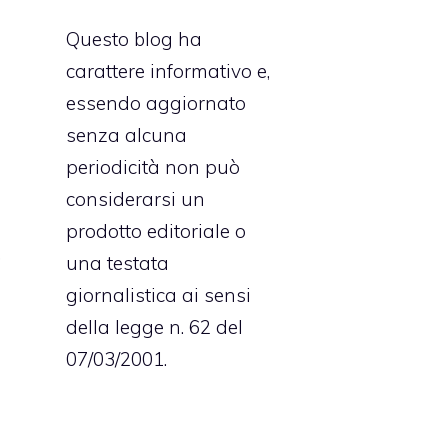
Questo blog ha
i
carattere informativo e,
è
essendo aggiornato
a
senza alcuna
a
periodicità non può
considerarsi un
prodotto editoriale o
,
una testata
a
giornalistica ai sensi
l
della legge n. 62 del
i
07/03/2001.
o
i