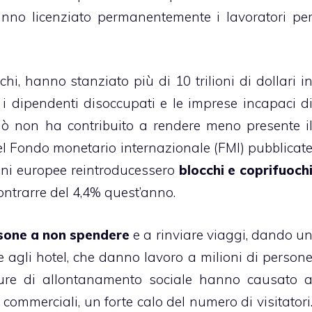
nno licenziato permanentemente i lavoratori pe
chi, hanno stanziato più di 10 trilioni di dollari i
i dipendenti disoccupati e le imprese incapaci d
 ciò non ha contribuito a rendere meno presente i
el Fondo monetario internazionale (FMI) pubblicat
oni europee reintroducessero
blocchi e coprifuoch
ontrarre del 4,4% quest’anno.
rsone a non spendere
e a rinviare viaggi, dando u
 agli hotel, che danno lavoro a milioni di person
isure di allontanamento sociale hanno causato 
i commerciali, un forte calo del numero di visitatori