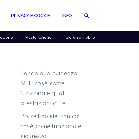
PRIVACY E COOKIE
INFO
razione
Poste italiane
Telefonia mobile
Fondo di previdenza
MEF: cos’è, come
funziona e quali
prestazioni offre
Borsellino elettronico:
cos’è, come funziona e
sicurezza