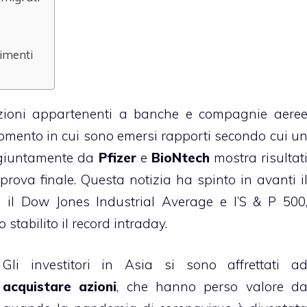
timenti
 azioni appartenenti a banche e compagnie aere
omento in cui sono emersi rapporti secondo cui u
giuntamente da
Pfizer
e
BioNtech
mostra risultat
 prova finale. Questa notizia ha spinto in avanti i
hé il Dow Jones Industrial Average e l’S & P 500
 stabilito il record intraday.
Gli investitori in Asia si sono affrettati a
acquistare azioni
, che hanno perso valore d