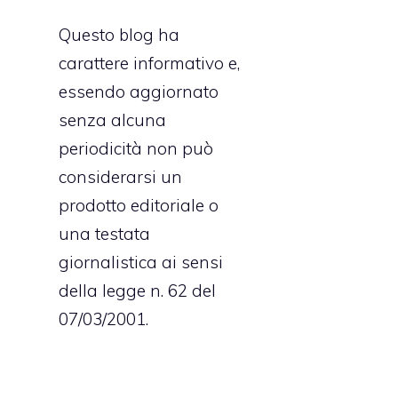
Questo blog ha
carattere informativo e,
essendo aggiornato
senza alcuna
e
periodicità non può
n
considerarsi un
i
prodotto editoriale o
l
una testata
,
giornalistica ai sensi
della legge n. 62 del
07/03/2001.
d
a