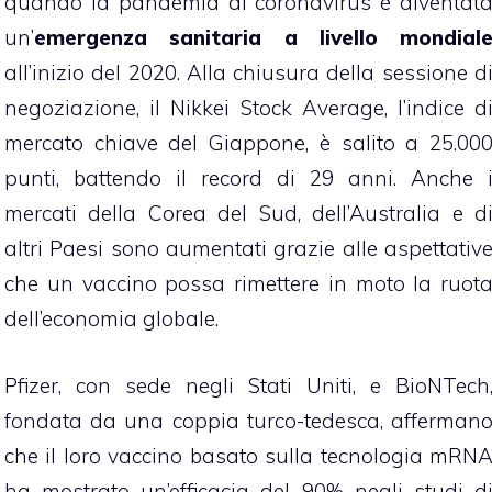
quando la pandemia di coronavirus è diventat
un’
emergenza sanitaria a livello mondial
all’inizio del 2020. Alla chiusura della sessione d
negoziazione, il Nikkei Stock Average, l’indice d
mercato chiave del Giappone, è salito a 25.00
punti, battendo il record di 29 anni. Anche 
mercati della Corea del Sud, dell’Australia e d
altri Paesi sono aumentati grazie alle aspettativ
che un vaccino possa rimettere in moto la ruot
dell’economia globale.
Pfizer, con sede negli Stati Uniti, e BioNTech
fondata da una coppia turco-tedesca, afferman
che il loro vaccino basato sulla tecnologia mRN
ha mostrato un’efficacia del 90% negli studi d