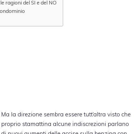
le ragioni del SI e del NO
 condominio
Ma la direzione sembra essere tutt’altra visto che
proprio stamattina alcune indiscrezioni parlano
di nuovi aumenti delle accise sulla benzina con