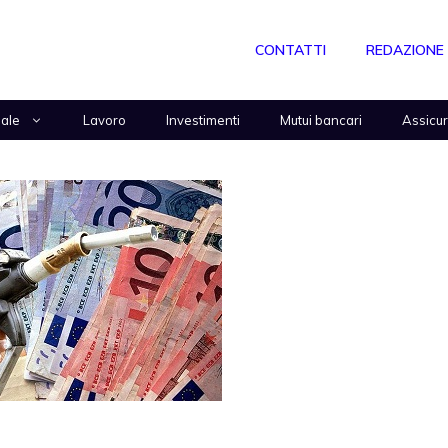
CONTATTI
REDAZIONE
nale
Lavoro
Investimenti
Mutui bancari
Assicu