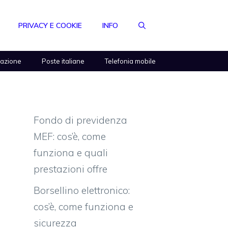
PRIVACY E COOKIE
INFO
razione
Poste italiane
Telefonia mobile
Fondo di previdenza
MEF: cos’è, come
funziona e quali
prestazioni offre
Borsellino elettronico:
cos’è, come funziona e
sicurezza