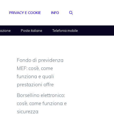
PRIVACY E COOKIE
INFO
razione
Poste italiane
Telefonia mobile
Fondo di previdenza
MEF: cos’è, come
funziona e quali
prestazioni offre
Borsellino elettronico:
cos’è, come funziona e
sicurezza