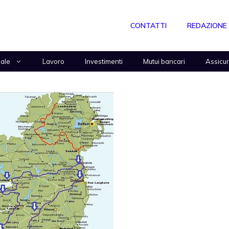
CONTATTI
REDAZIONE
nale
Lavoro
Investimenti
Mutui bancari
Assicu