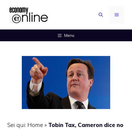
Vai
al
MENU
contenuto
Menu
Sei qui:
Home
»
Tobin Tax, Cameron dice no