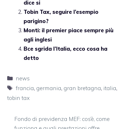
dice si
Tobin Tax, seguire l’esempio
parigino?
Monti: il premier piace sempre più
agli inglesi
Bce sgrida l’Italia, ecco cosa ha
detto
Categorie
news
Tag
francia
,
germania
,
gran bretagna
,
italia
,
tobin tax
Fondo di previdenza MEF: cos’è, come
funziona e quali prestazioni offre