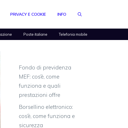
PRIVACY E COOKIE
INFO
razione
Poste italiane
Telefonia mobile
Fondo di previdenza
MEF: cos’è, come
funziona e quali
prestazioni offre
Borsellino elettronico:
cos’è, come funziona e
sicurezza