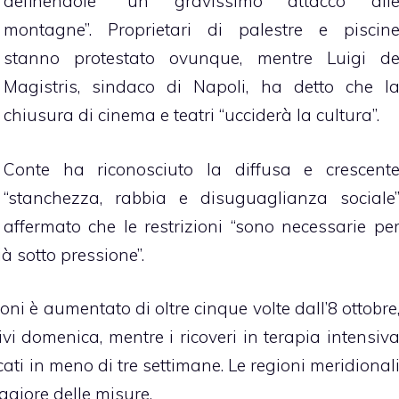
definendole “un gravissimo attacco all
montagne”. Proprietari di palestre e piscin
stanno protestato ovunque, mentre Luigi d
Magistris, sindaco di Napoli, ha detto che l
chiusura di cinema e teatri “ucciderà la cultura”.
Conte ha riconosciuto la diffusa e crescent
“stanchezza, rabbia e disuguaglianza sociale
fermato che le restrizioni “sono necessarie pe
à sotto pressione”.
ioni è aumentato di oltre cinque volte dall’8 ottobre
i domenica, mentre i ricoveri in terapia intensiv
icati in meno di tre settimane. Le regioni meridional
giore delle misure.