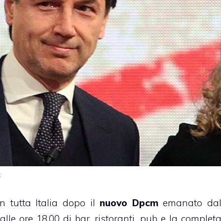
t
n tutta Italia dopo il
nuovo Dpcm
emanato da
le ore 18.00 di bar, ristoranti, pub e la complet