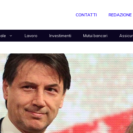
CONTATTI
REDAZIONE
nale
Lavoro
Investimenti
Mutui bancari
Assicu