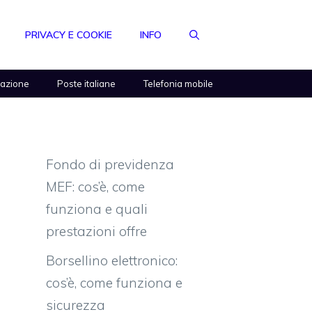
PRIVACY E COOKIE
INFO
razione
Poste italiane
Telefonia mobile
Fondo di previdenza
MEF: cos’è, come
funziona e quali
prestazioni offre
Borsellino elettronico:
cos’è, come funziona e
sicurezza