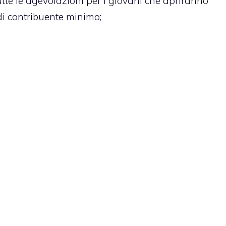
tutte le agevolazioni per i giovani che apriranno
di contribuente minimo;