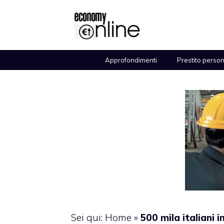
Vai
al
contenuto
Approfondimenti
Prestito perso
Sei qui:
Home
»
500 mila italiani 