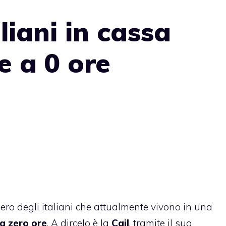
liani in cassa
e a 0 ore
ero degli italiani che attualmente vivono in una
a zero ore
. A dircelo è la
Cgil
, tramite il suo