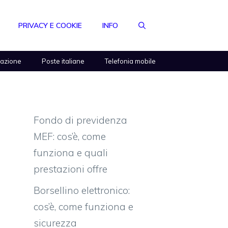
PRIVACY E COOKIE
INFO
razione
Poste italiane
Telefonia mobile
Fondo di previdenza
MEF: cos’è, come
funziona e quali
prestazioni offre
Borsellino elettronico:
cos’è, come funziona e
sicurezza