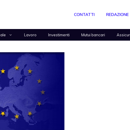
CONTATTI
REDAZIONE
nale
Lavoro
Investimenti
Mutui bancari
Assicu