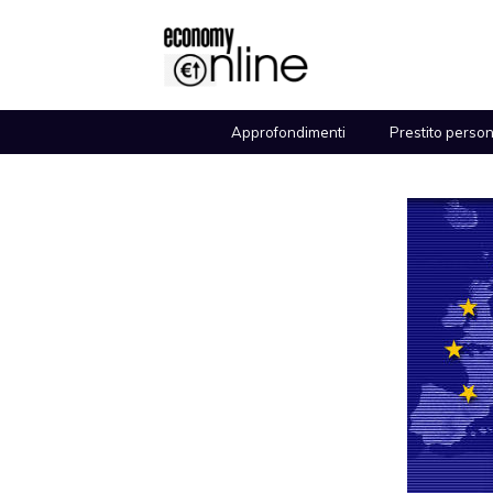
Vai
al
contenuto
Approfondimenti
Prestito perso