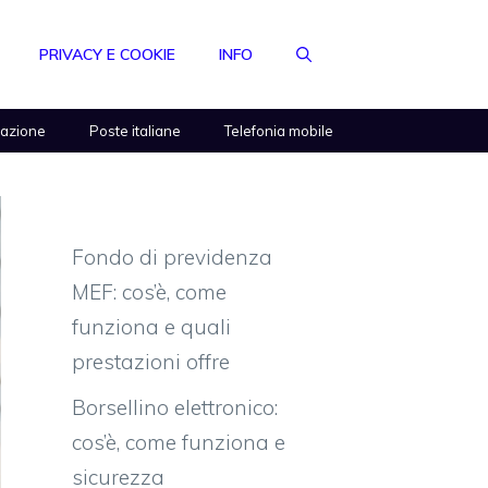
PRIVACY E COOKIE
INFO
razione
Poste italiane
Telefonia mobile
Fondo di previdenza
MEF: cos’è, come
funziona e quali
prestazioni offre
Borsellino elettronico:
cos’è, come funziona e
sicurezza