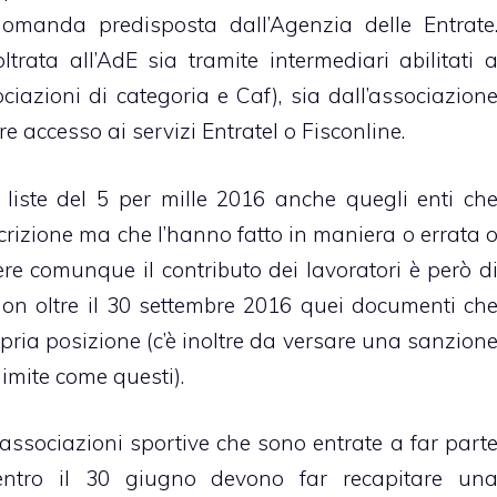
omanda predisposta dall’Agenzia delle Entrate
ata all’AdE sia tramite intermediari abilitati 
ociazioni di categoria e Caf), sia dall’associazion
e accesso ai servizi Entratel o Fisconline.
 liste del 5 per mille 2016 anche quegli enti ch
rizione ma che l’hanno fatto in maniera o errata 
vere comunque il contributo dei lavoratori è però d
non oltre il 30 settembre 2016 quei documenti ch
pria posizione (c’è inoltre da versare una sanzion
limite come questi).
le associazioni sportive che sono entrate a far part
, entro il 30 giugno devono far recapitare un