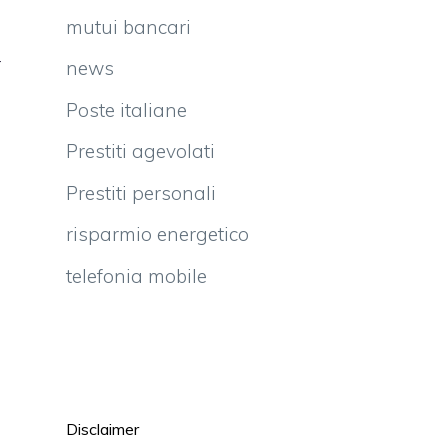
mutui bancari
i
r
news
i
Poste italiane
i
Prestiti agevolati
ò
i
Prestiti personali
è
risparmio energetico
a
telefonia mobile
i
Disclaimer