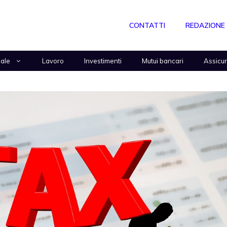
CONTATTI
REDAZIONE
nale
Lavoro
Investimenti
Mutui bancari
Assicu