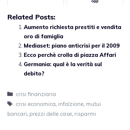
oggi
Related Posts:
Aumento richiesta prestiti e vendita
oro di famiglia
Mediaset: piano anticrisi per il 2009
Ecco perchè crolla di piazza Affari
Germania: qual è la verità sul
debito?
Categorie
crisi finanziaria
Tag
crisi economica
,
infalzione
,
mutui
bancari
,
prezzi delle case
,
risparmi