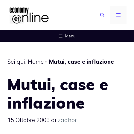
Vai
al
MENU
contenuto
Menu
Sei qui:
Home
»
Mutui, case e inflazione
Mutui, case e
inflazione
15 Ottobre 2008
di
zaghor